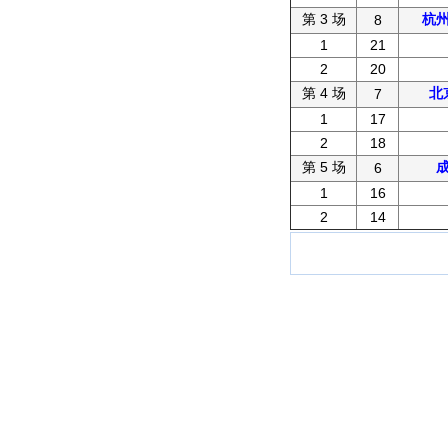
第 3 场
杭
8
1
21
2
20
第 4 场
北
7
1
17
2
18
第 5 场
6
1
16
2
14