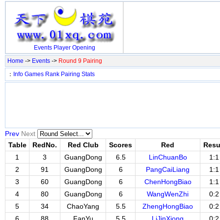
Events
Player
Opening
Home
->
Events
->
Round 9 Pairing
：
Info
Games
Rank
Pairing
Stats
Prev
Next
Table
RedNo.
Red Club
Scores
Red
Resu
1
3
GuangDong
6.5
LinChuanBo
1:1
2
91
GuangDong
6
PangCaiLiang
1:1
3
60
GuangDong
6
ChenHongBiao
1:1
4
80
GuangDong
6
WangWenZhi
0:2
5
34
ChaoYang
5.5
ZhengHongBiao
0:2
6
88
FanYu
5.5
LiJinXiong
0:2