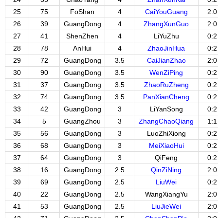
25
75
FoShan
4
CaiYouGuang
2:0
26
39
GuangDong
4
ZhangXunGuo
2:0
27
41
ShenZhen
4
LiYuZhu
0:2
28
78
AnHui
4
ZhaoJinHua
0:2
29
72
GuangDong
3.5
CaiJianZhao
2:0
30
90
GuangDong
3.5
WenZiPing
0:2
31
37
GuangDong
3.5
ZhaoRuZheng
0:2
32
74
GuangDong
3.5
PanXianCheng
0:2
33
42
GuangDong
3
LiYanSong
0:2
34
5
GuangZhou
3
ZhangChaoQiang
1:1
35
56
GuangDong
3
LuoZhiXiong
0:2
36
68
GuangDong
3
MeiXiaoHui
0:2
37
64
GuangDong
3
QiFeng
0:2
38
16
GuangDong
2.5
QinZiNing
2:0
39
69
GuangDong
2.5
LiuWei
0:2
40
22
GuangDong
2.5
WangXiangYu
2:0
41
53
GuangDong
2.5
LiuJieWei
2:0