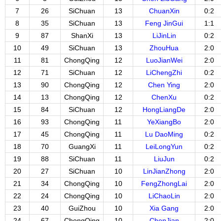
7
26
SiChuan
13
ChuanXin
0:2
8
35
SiChuan
13
Feng JinGui
1:1
9
87
ShanXi
13
LiJinLin
0:2
10
49
SiChuan
13
ZhouHua
2:0
11
81
ChongQing
12
LuoJianWei
2:0
12
71
SiChuan
12
LiChengZhi
0:2
13
90
ChongQing
12
Chen Ying
2:0
14
13
ChongQing
12
ChenXu
0:2
15
84
SiChuan
12
HongLiangDe
2:0
16
93
ChongQing
11
YeXiangBo
2:0
17
45
ChongQing
11
Lu DaoMing
0:2
18
70
GuangXi
11
LeiLongYun
0:2
19
88
SiChuan
11
LiuJun
0:2
20
27
SiChuan
10
LinJianZhong
2:0
21
34
ChongQing
10
FengZhongLai
2:0
22
24
ChongQing
10
LiChaoLin
2:0
23
40
GuiZhou
10
Xia Gang
2:0
24
67
ChongQing
10
ChenJian
2:0