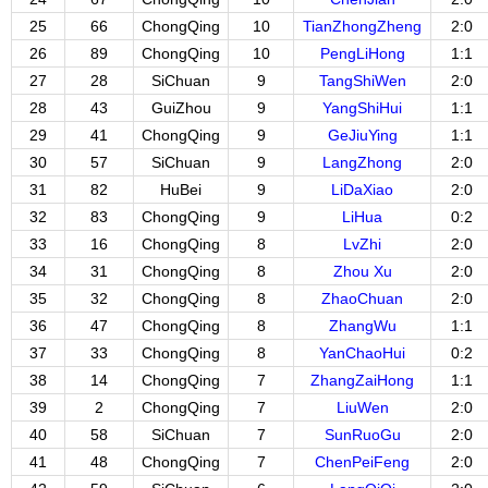
25
66
ChongQing
10
TianZhongZheng
2:0
26
89
ChongQing
10
PengLiHong
1:1
27
28
SiChuan
9
TangShiWen
2:0
28
43
GuiZhou
9
YangShiHui
1:1
29
41
ChongQing
9
GeJiuYing
1:1
30
57
SiChuan
9
LangZhong
2:0
31
82
HuBei
9
LiDaXiao
2:0
32
83
ChongQing
9
LiHua
0:2
33
16
ChongQing
8
LvZhi
2:0
34
31
ChongQing
8
Zhou Xu
2:0
35
32
ChongQing
8
ZhaoChuan
2:0
36
47
ChongQing
8
ZhangWu
1:1
37
33
ChongQing
8
YanChaoHui
0:2
38
14
ChongQing
7
ZhangZaiHong
1:1
39
2
ChongQing
7
LiuWen
2:0
40
58
SiChuan
7
SunRuoGu
2:0
41
48
ChongQing
7
ChenPeiFeng
2:0