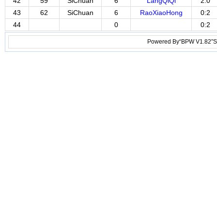
42
59
SiChuan
6
LangQiQi
2:0
43
62
SiChuan
6
RaoXiaoHong
0:2
44
0
0:2
Powered By“BPW V1.82”