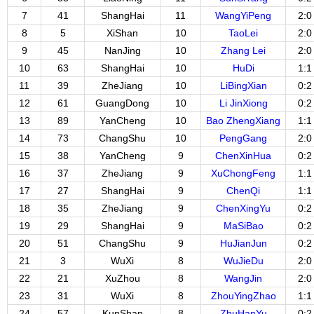
7
41
ShangHai
11
WangYiPeng
2:0
8
5
XiShan
10
TaoLei
2:0
9
45
NanJing
10
Zhang Lei
2:0
10
63
ShangHai
10
HuDi
1:1
11
39
ZheJiang
10
LiBingXian
0:2
12
61
GuangDong
10
Li JinXiong
0:2
13
89
YanCheng
10
Bao ZhengXiang
1:1
14
73
ChangShu
10
PengGang
2:0
15
38
YanCheng
9
ChenXinHua
0:2
16
37
ZheJiang
9
XuChongFeng
1:1
17
27
ShangHai
9
ChenQi
1:1
18
35
ZheJiang
9
ChenXingYu
0:2
19
29
ShangHai
9
MaSiBao
0:2
20
51
ChangShu
9
HuJianJun
0:2
21
3
WuXi
8
WuJieDu
2:0
22
21
XuZhou
8
WangJin
2:0
23
31
WuXi
8
ZhouYingZhao
1:1
24
57
KunShan
8
ZhuHanYu
0:2