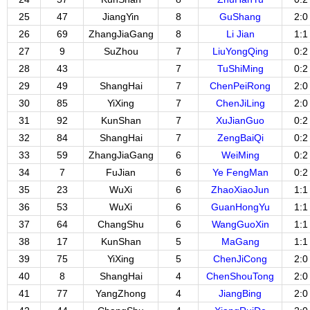
25
47
JiangYin
8
GuShang
2:0
26
69
ZhangJiaGang
8
Li Jian
1:1
27
9
SuZhou
7
LiuYongQing
0:2
28
43
7
TuShiMing
0:2
29
49
ShangHai
7
ChenPeiRong
2:0
30
85
YiXing
7
ChenJiLing
2:0
31
92
KunShan
7
XuJianGuo
0:2
32
84
ShangHai
7
ZengBaiQi
0:2
33
59
ZhangJiaGang
6
WeiMing
0:2
34
7
FuJian
6
Ye FengMan
0:2
35
23
WuXi
6
ZhaoXiaoJun
1:1
36
53
WuXi
6
GuanHongYu
1:1
37
64
ChangShu
6
WangGuoXin
1:1
38
17
KunShan
5
MaGang
1:1
39
75
YiXing
5
ChenJiCong
2:0
40
8
ShangHai
4
ChenShouTong
2:0
41
77
YangZhong
4
JiangBing
2:0