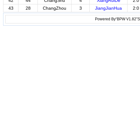
42
44
ChangShu
4
XiangRuiDe
2:0
43
28
ChangZhou
3
JiangJianHua
2:0
Powered By“BPW V1.82”