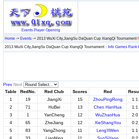
Events
Player
Opening
Home
->
Events
-> 2013 WuXi City,JiangSu DaQuan Cup XiangQi Tournament
2013 WuXi City,JiangSu DaQuan Cup XiangQi Tournament：
Info
Games
Rank
Prev
Next
Table
RedNo.
Red Club
Scores
Red
Resu
1
19
JiangXi
15
ZhouPingRong
1:1
2
71
HuBei
13
Chen HanHua
1:1
3
1
YanCheng
12
WuZhaoHua
2:0
4
65
ZheJiang
12
XieShangYou
0:2
5
83
YangZhong
11
LengYiWen
1:1
6
33
LiaoNing
11
SunSiYang
0:2