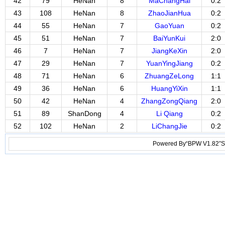
42
79
HeNan
8
MaChangHai
0:2
43
108
HeNan
8
ZhaoJianHua
0:2
44
55
HeNan
7
GaoYuan
0:2
45
51
HeNan
7
BaiYunKui
2:0
46
7
HeNan
7
JiangKeXin
2:0
47
29
HeNan
7
YuanYingJiang
0:2
48
71
HeNan
6
ZhuangZeLong
1:1
49
36
HeNan
6
HuangYiXin
1:1
50
42
HeNan
4
ZhangZongQiang
2:0
51
89
ShanDong
4
Li Qiang
0:2
52
102
HeNan
2
LiChangJie
0:2
Powered By“BPW V1.82”