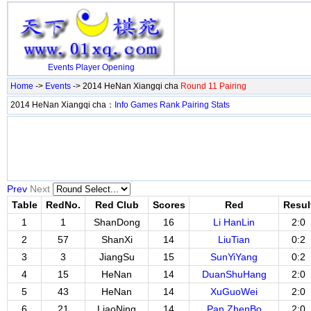
Events
Player
Opening
Home
->
Events
-> 2014 HeNan Xiangqi cha
Round 11 Pairing
2014 HeNan Xiangqi cha：
Info
Games
Rank
Pairing
Stats
Prev
Next
Table
RedNo.
Red Club
Scores
Red
Resul
1
1
ShanDong
16
Li HanLin
2:0
2
57
ShanXi
14
LiuTian
0:2
3
3
JiangSu
15
SunYiYang
0:2
4
15
HeNan
14
DuanShuHang
2:0
5
43
HeNan
14
XuGuoWei
2:0
6
21
LiaoNing
14
Pan ZhenBo
2:0