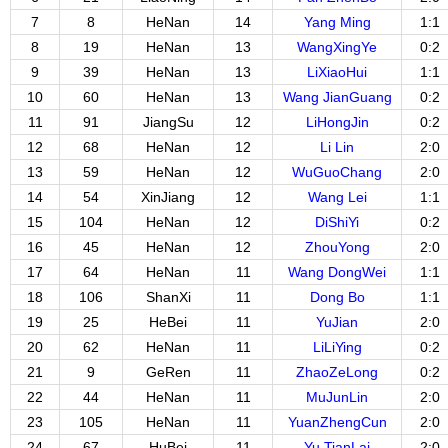
7
8
HeNan
14
Yang Ming
1:1
8
19
HeNan
13
WangXingYe
0:2
9
39
HeNan
13
LiXiaoHui
1:1
10
60
HeNan
13
Wang JianGuang
0:2
11
91
JiangSu
12
LiHongJin
0:2
12
68
HeNan
12
Li Lin
2:0
13
59
HeNan
12
WuGuoChang
2:0
14
54
XinJiang
12
Wang Lei
1:1
15
104
HeNan
12
DiShiYi
0:2
16
45
HeNan
12
ZhouYong
2:0
17
64
HeNan
11
Wang DongWei
1:1
18
106
ShanXi
11
Dong Bo
1:1
19
25
HeBei
11
YuJian
2:0
20
62
HeNan
11
LiLiYing
0:2
21
9
GeRen
11
ZhaoZeLong
0:2
22
44
HeNan
11
MuJunLin
2:0
23
105
HeNan
11
YuanZhengCun
2:0
24
67
HuBei
11
Yu TianLai
2:0