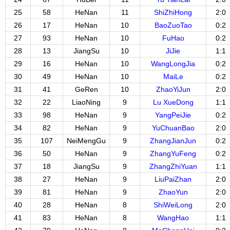
25
58
HeNan
11
ShiZhiHong
2:0
26
17
HeNan
10
BaoZuoTao
0:2
27
93
HeNan
10
FuHao
0:2
28
13
JiangSu
10
JiJie
1:1
29
16
HeNan
10
WangLongJia
0:2
30
49
HeNan
10
MaiLe
0:2
31
41
GeRen
10
ZhaoYiJun
2:0
32
22
LiaoNing
9
Lu XueDong
1:1
33
98
HeNan
9
YangPeiJie
0:2
34
82
HeNan
9
YuChuanBao
2:0
35
107
NeiMengGu
9
ZhangJianJun
0:2
36
50
HeNan
9
ZhangYuFeng
0:2
37
18
JiangSu
9
ZhangZhiYuan
1:1
38
27
HeNan
9
LiuPaiZhan
2:0
39
81
HeNan
9
ZhaoYun
2:0
40
28
HeNan
8
ShiWeiLong
2:0
41
83
HeNan
8
WangHao
1:1