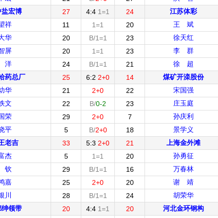
中盐宏博
江苏体彩
27
4:4
1=1
24
望祥
王 斌
11
1=1
20
大华
徐天红
20
B/1=1
23
智屏
李 群
20
1=1
23
 洋
徐 超
24
B/1=1
21
哈药总厂
煤矿开滦股份
25
6:2
2+0
14
幼华
宋国强
21
2+0
22
铁文
庄玉庭
22
B/
0-2
23
国荣
孙庆利
29
2+0
7
晓平
景学义
5
B/
2+0
18
王老吉
上海金外滩
33
5:3
2+0
21
富杰
孙勇征
5
1=1
20
 钦
万春林
29
B/1=1
16
鸿嘉
谢 靖
25
2+0
20
银川
胡荣华
28
B/1=1
24
都绅领带
河北金环钢构
20
4:4
1=1
20