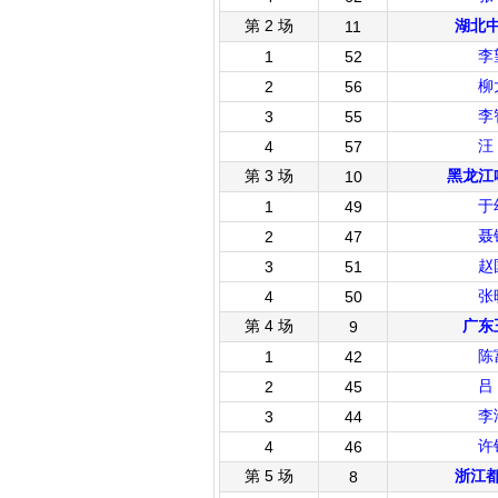
第 2 场
湖北
11
李
1
52
柳
2
56
李
3
55
汪
4
57
第 3 场
黑龙江
10
于
1
49
聂
2
47
赵
3
51
张
4
50
第 4 场
广东
9
陈
1
42
吕
2
45
李
3
44
许
4
46
第 5 场
浙江
8