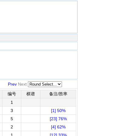
Prev
Next
编号
棋谱
备注/胜率
1
3
[1] 50%
5
[23] 76%
2
[4] 62%
1
[12] 33%