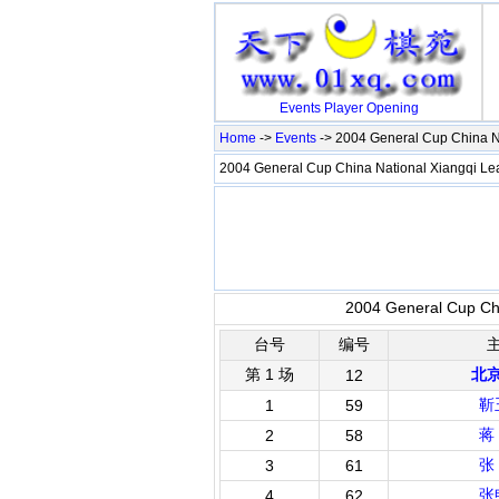
Events
Player
Opening
Home
->
Events
-> 2004 General Cup China N
2004 General Cup China National Xiangqi 
2004 General Cup Chi
台号
编号
第 1 场
北
12
靳
1
59
蒋
2
58
张
3
61
张
4
62