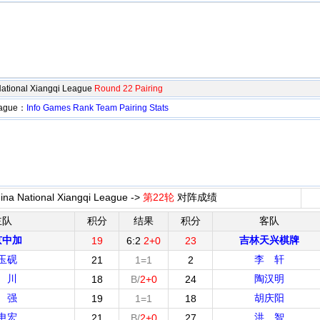
ational Xiangqi League
Round 22 Pairing
League：
Info
Games
Rank
Team
Pairing
Stats
na National Xiangqi League ->
第22轮
对阵成绩
主队
积分
结果
积分
客队
京中加
吉林天兴棋牌
19
6:2
2+0
23
玉砚
李 轩
21
1=1
2
 川
陶汉明
18
B/
2+0
24
 强
胡庆阳
19
1=1
18
申宏
洪 智
21
B/
2+0
27