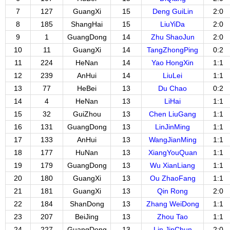
7
127
GuangXi
15
Deng GuiLin
2:0
8
185
ShangHai
15
LiuYiDa
2:0
9
1
GuangDong
14
Zhu ShaoJun
2:0
10
11
GuangXi
14
TangZhongPing
0:2
11
224
HeNan
14
Yao HongXin
1:1
12
239
AnHui
14
LiuLei
1:1
13
77
HeBei
13
Du Chao
0:2
14
4
HeNan
13
LiHai
1:1
15
32
GuiZhou
13
Chen LiuGang
1:1
16
131
GuangDong
13
LinJinMing
1:1
17
133
AnHui
13
WangJianMing
1:1
18
177
HuNan
13
XiangYouQuan
1:1
19
179
GuangDong
13
Wu XianLiang
1:1
20
180
GuangXi
13
Ou ZhaoFang
1:1
21
181
GuangXi
13
Qin Rong
2:0
22
184
ShanDong
13
Zhang WeiDong
1:1
23
207
BeiJing
13
Zhou Tao
1:1
24
227
GuangDong
13
Lin JinChun
2:0