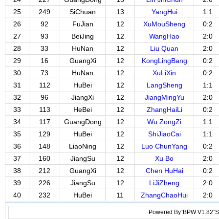
25
249
SiChuan
13
YangHui
1:1
26
92
FuJian
12
XuMouSheng
0:2
27
93
BeiJing
12
WangHao
2:0
28
33
HuNan
12
Liu Quan
2:0
29
16
GuangXi
12
KongLingBang
0:2
30
73
HuNan
12
XuLiXin
0:2
31
112
HuBei
12
LangSheng
1:1
32
96
JiangXi
12
JiangMingYu
2:0
33
113
HeBei
12
ZhangHaiLi
0:2
34
117
GuangDong
12
Wu ZongZi
1:1
35
129
HuBei
12
ShiJiaoCai
1:1
36
148
LiaoNing
12
Luo ChunYang
0:2
37
160
JiangSu
12
Xu Bo
2:0
38
212
GuangXi
12
Chen HuHai
0:2
39
226
JiangSu
12
LiJiZheng
2:0
40
232
HuBei
11
ZhangChaoHui
2:0
Powered By“BPW V1.82”