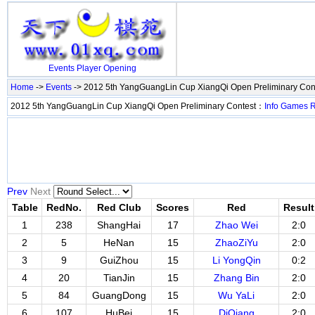
Events
Player
Opening
Home
->
Events
-> 2012 5th YangGuangLin Cup XiangQi Open Preliminary Con
2012 5th YangGuangLin Cup XiangQi Open Preliminary Contest：
Info
Games
Prev
Next
Table
RedNo.
Red Club
Scores
Red
Result
1
238
ShangHai
17
Zhao Wei
2:0
2
5
HeNan
15
ZhaoZiYu
2:0
3
9
GuiZhou
15
Li YongQin
0:2
4
20
TianJin
15
Zhang Bin
2:0
5
84
GuangDong
15
Wu YaLi
2:0
6
107
HuBei
15
DiQiang
2:0